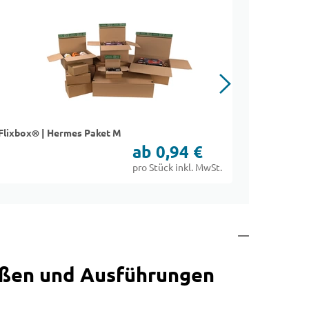
Flixbox® | Hermes Paket M
Faltkarton
ab 0,94 €
pro Stück inkl. MwSt.
ößen und Ausführungen