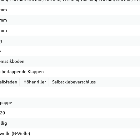
 mm
 mm
 mm
g
3
omatikboden
 überlappende Klappen
eißfaden
Höhenriller
Selbstklebeverschluss
lpappe
 20
llig
welle (B-Welle)