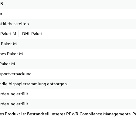
 B
n
stklebestreifen
 Paket M
DHL Paket L
 Paket M
mes Paket M
Paket M
sportverpackung
 die Altpapiersammlung entsorgen.
rderung erfüllt.
rderung erfüllt.
es Produkt ist Bestandteil unseres PPWR-Compliance Managements. Pro