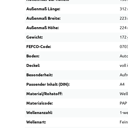
Außenmaß Länge:
312
Außenmaß Breite:
223
Außenmaß Höhe:
224
Gewicht:
172 
FEFCO-Code:
070
Boden:
Aut
Deckel:
voll
Besonderheit:
Aufr
Passender Inhalt (DIN):
A4
Material/Rohstoff:
Wel
Materialcode:
PAP
Wellenanzahl:
1-we
Wellenart:
Fein