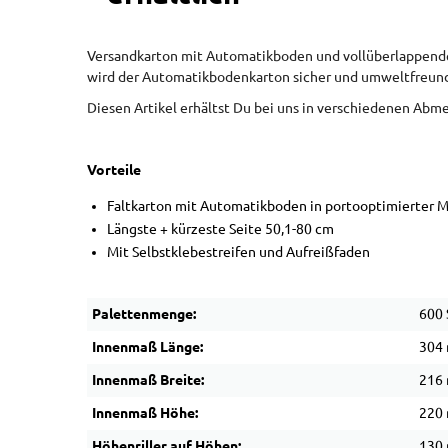
Versandkarton mit Automatikboden und vollüberlappenden
wird der Automatikbodenkarton sicher und umweltfreund
Diesen Artikel erhältst Du bei uns in verschiedenen Ab
Vorteile
Faltkarton mit Automatikboden in portooptimierter 
Längste + kürzeste Seite 50,1-80 cm
Mit Selbstklebestreifen und Aufreißfaden
Palettenmenge:
600 
Innenmaß Länge:
304
Innenmaß Breite:
216
Innenmaß Höhe:
220
Höhenriller auf Höhen:
130 