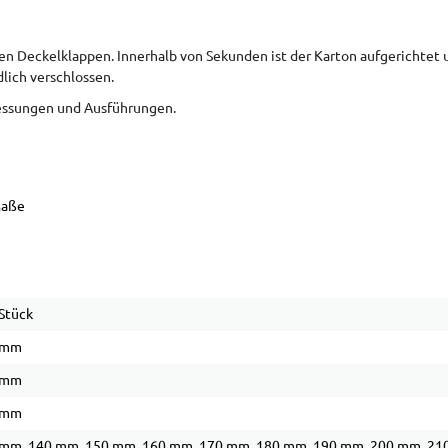
 Deckelklappen. Innerhalb von Sekunden ist der Karton aufgerichtet u
lich verschlossen.
messungen und Ausführungen.
Maße
Stück
 mm
 mm
 mm
mm, 140 mm, 150 mm, 160 mm, 170 mm, 180 mm, 190 mm, 200 mm, 2