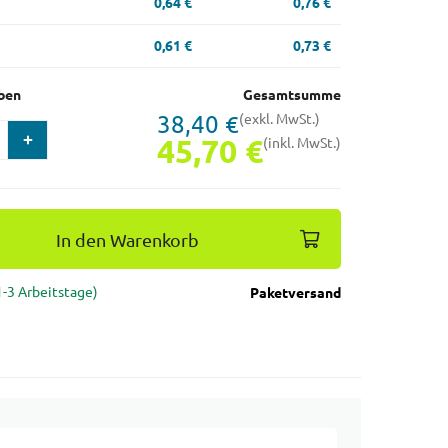
0,64 €
0,76 €
0,61 €
0,73 €
ben
Gesamtsumme
38,40 €
(exkl. MwSt.)
45,70 €
(inkl. MwSt.)
In den Warenkorb
(1-3 Arbeitstage)
Paketversand