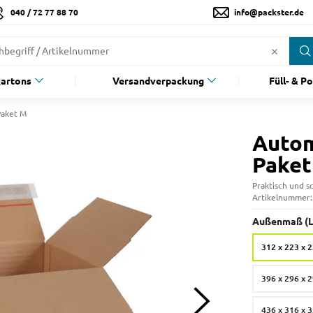
040 / 72 77 88 70
info@packster.de
artons
Versandverpackung
Füll- & P
Paket M
Autom
Paket
Praktisch und sc
Artikelnummer
Außenmaß (L 
312 x 223 x 
396 x 296 x 
436 x 316 x 