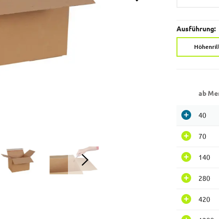
Ausführung:
Höhenril
ab Me
40
70
140
280
420