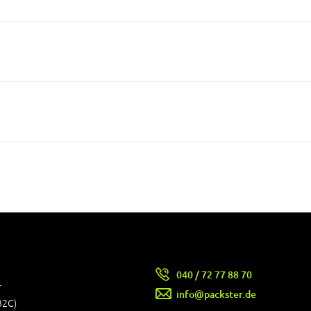
040 / 72 77 88 70
r
info@packster.de
B2C)