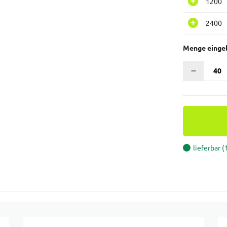
1200
2400
Menge einge
lieferbar 