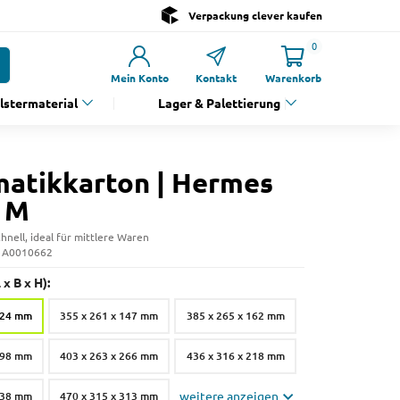
Verpackung clever kaufen
0
Mein Konto
Kontakt
Warenkorb
olstermaterial
Lager & Palettierung
atikkarton | Hermes
 M
hnell, ideal für mittlere Waren
: A0010662
x B x H):
224 mm
355 x 261 x 147 mm
385 x 265 x 162 mm
298 mm
403 x 263 x 266 mm
436 x 316 x 218 mm
338 mm
470 x 315 x 313 mm
weitere anzeigen