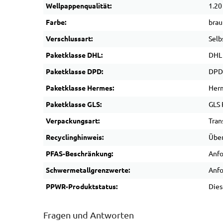
Wellpappenqualität:
1.20
Farbe:
brau
Verschlussart:
Selb
Paketklasse DHL:
DHL
Paketklasse DPD:
DPD
Paketklasse Hermes:
Her
Paketklasse GLS:
GLS 
Verpackungsart:
Tran
Recyclinghinweis:
Über
PFAS-Beschränkung:
Anfo
Schwermetallgrenzwerte:
Anfo
PPWR-Produktstatus:
Dies
Fragen und Antworten