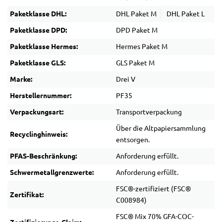
Paketklasse DHL:
DHL Paket M
DHL Paket L
Paketklasse DPD:
DPD Paket M
Paketklasse Hermes:
Hermes Paket M
Paketklasse GLS:
GLS Paket M
Marke:
Drei V
Herstellernummer:
PF35
Verpackungsart:
Transportverpackung
Über die Altpapiersammlung
Recyclinghinweis:
entsorgen.
PFAS-Beschränkung:
Anforderung erfüllt.
Schwermetallgrenzwerte:
Anforderung erfüllt.
FSC®-zertifiziert (FSC®
Zertifikat:
C008984)
FSC® Mix 70% GFA-COC-