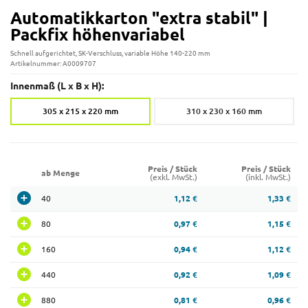
Automatikkarton "extra stabil" |
Packfix höhenvariabel
Schnell aufgerichtet, SK-Verschluss, variable Höhe 140-220 mm
Artikelnummer: A0009707
Innenmaß (L x B x H):
305 x 215 x 220 mm
310 x 230 x 160 mm
Preis / Stück
Preis / Stück
ab Menge
(exkl. MwSt.)
(inkl. MwSt.)
40
1,12 €
1,33 €
80
0,97 €
1,15 €
160
0,94 €
1,12 €
440
0,92 €
1,09 €
880
0,81 €
0,96 €