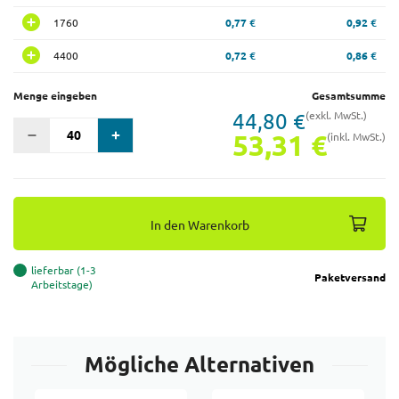
1760
0,77 €
0,92 €
4400
0,72 €
0,86 €
Menge eingeben
Gesamtsumme
44,80 €
(exkl. MwSt.)
53,31 €
(inkl. MwSt.)
In den Warenkorb
lieferbar (1-3
Paketversand
Arbeitstage)
Mögliche Alternativen