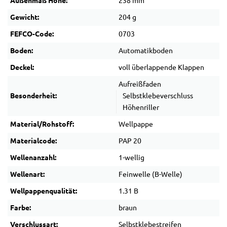
Außenmaß Höhe:
238 mm
Gewicht:
204 g
FEFCO-Code:
0703
Boden:
Automatikboden
Deckel:
voll überlappende Klappen
Aufreißfaden
Besonderheit:
Selbstklebeverschluss
Höhenriller
Material/Rohstoff:
Wellpappe
Materialcode:
PAP 20
Wellenanzahl:
1-wellig
Wellenart:
Feinwelle (B-Welle)
Wellpappenqualität:
1.31 B
Farbe:
braun
Verschlussart:
Selbstklebestreifen