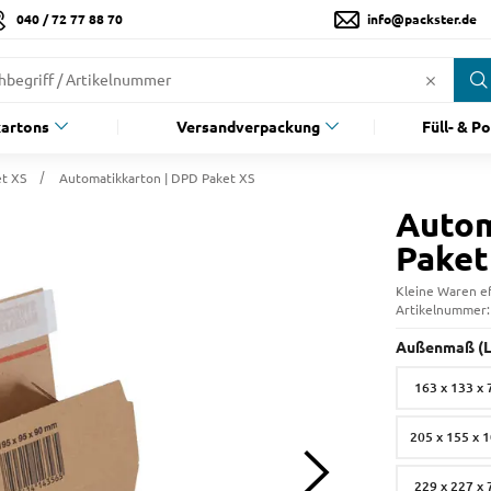
040 / 72 77 88 70
info@packster.de
artons
Versandverpackung
Füll- & P
t XS
Automatikkarton | DPD Paket XS
Autom
Paket
Kleine Waren ef
Artikelnummer
Außenmaß (L 
163 x 133 x
205 x 155 x 
229 x 227 x