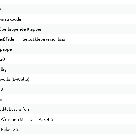
3
omatikboden
 überlappende Klappen
eißfaden
Selbstklebeverschluss
lpappe
 20
llig
welle (B-Welle)
 B
n
stklebestreifen
 Päckchen M
DHL Paket S
 Paket XS