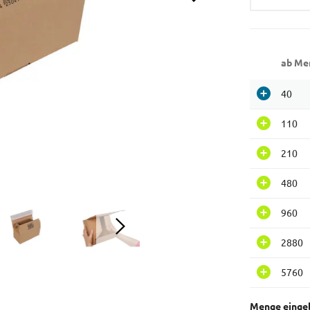
ab Me
40
110
210
480
960
2880
5760
Menge einge