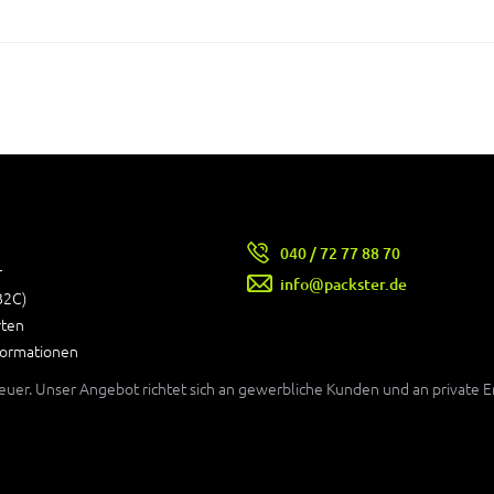
040 / 72 77 88 70
r
info@packster.de
B2C)
rten
formationen
teuer. Unser Angebot richtet sich an gewerbliche Kunden und an private 