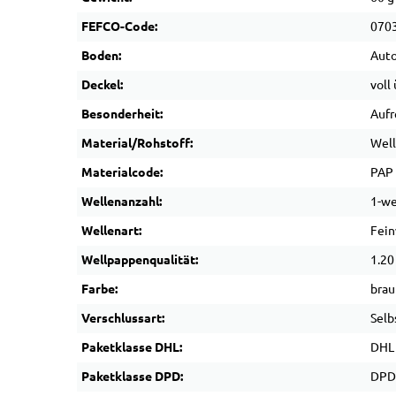
FEFCO-Code:
070
Boden:
Aut
Deckel:
voll
Besonderheit:
Aufr
Material/Rohstoff:
Wel
Materialcode:
PAP
Wellenanzahl:
1-we
Wellenart:
Fein
Wellpappenqualität:
1.20
Farbe:
brau
Verschlussart:
Selb
Paketklasse DHL:
DHL
Paketklasse DPD:
DPD