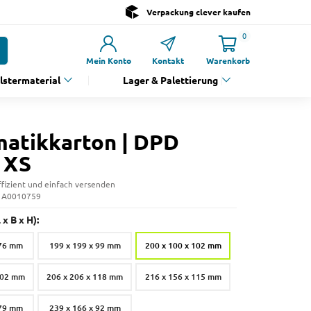
Verpackung clever kaufen
0
Mein Konto
Kontakt
Warenkorb
olstermaterial
Lager & Palettierung
atikkarton | DPD
 XS
fizient und einfach versenden
: A0010759
x B x H):
 76 mm
199 x 199 x 99 mm
200 x 100 x 102 mm
102 mm
206 x 206 x 118 mm
216 x 156 x 115 mm
 79 mm
239 x 166 x 92 mm