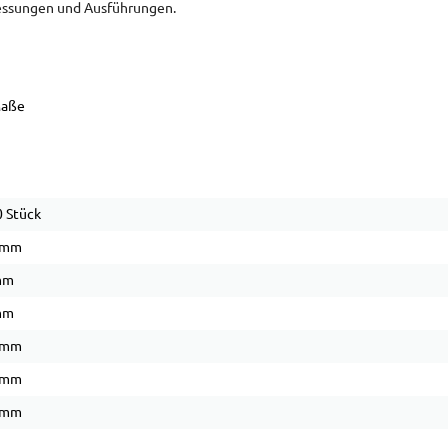
messungen und Ausführungen.
Maße
 Stück
 mm
mm
mm
 mm
 mm
 mm