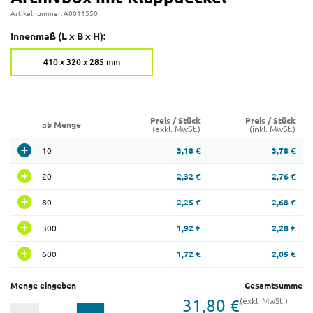
Artikelnummer: A0011550
Innenmaß (L x B x H):
410 x 320 x 285 mm
Preis / Stück
Preis / Stück
ab Menge
(exkl. MwSt.)
(inkl. MwSt.)
10
3,18 €
3,78 €
20
2,32 €
2,76 €
80
2,25 €
2,68 €
300
1,92 €
2,28 €
600
1,72 €
2,05 €
Menge eingeben
Gesamtsumme
31,80 €
(exkl. MwSt.)