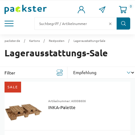
0
KARTONS
VERSANDKARTONS
VERSANDVERPACKUNG
FÜLL- & POLSTERMATERIAL
LAGER & PALETTIERUNG
packster.de
Kartons
Restposten
Lagerausstattungs-Sale
Lagerausstattungs-Sale
Filter
SALE
Artikelnummer: A0008606
INKA-Palette