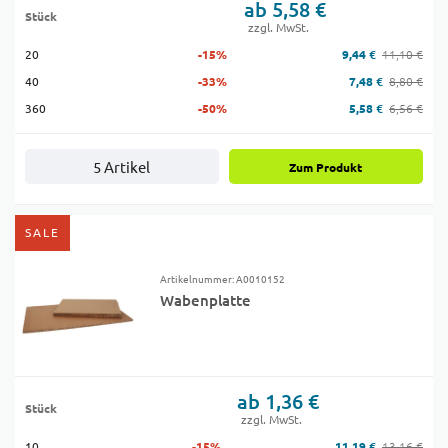
ab 5,58 €
Stück
zzgl. MwSt.
20
-15%
9,44 €
11,10 €
40
-33%
7,48 €
8,80 €
360
-50%
5,58 €
6,56 €
5 Artikel
Zum Produkt
SALE
Artikelnummer: A0010152
Wabenplatte
ab 1,36 €
Stück
zzgl. MwSt.
10
-15%
11,19 €
13,16 €