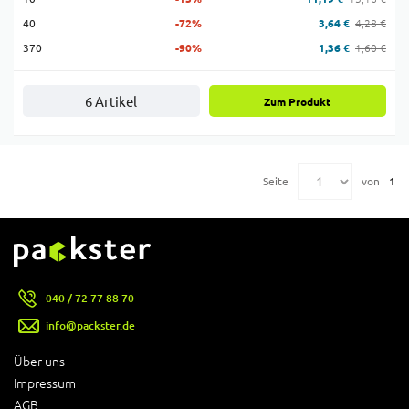
40
-72%
3,64 €
4,28 €
370
-90%
1,36 €
1,60 €
6 Artikel
Zum Produkt
Seite
von
1
040 / 72 77 88 70
info@packster.de
Über uns
Impressum
AGB