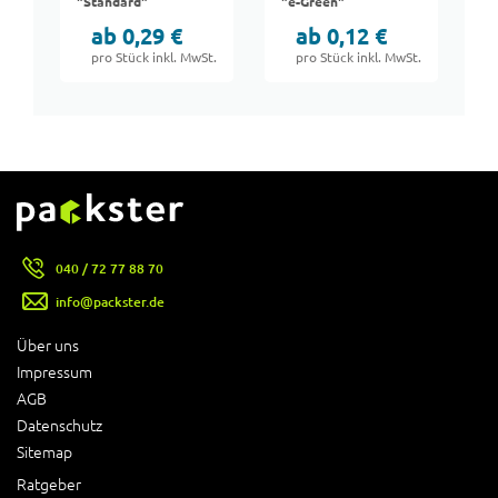
"Standard"
"e-Green"
"
ab 0,29 €
ab 0,12 €
pro Stück inkl. MwSt.
pro Stück inkl. MwSt.
040 / 72 77 88 70
info@packster.de
Über uns
Impressum
AGB
Datenschutz
Sitemap
Ratgeber