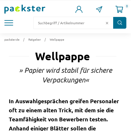
0
KARTONS
VERSANDKARTONS
VERSANDVERPACKUNG
FÜLL- & POLSTERMATERIAL
LAGER & PALETTIERUNG
packster.de
Ratgeber
Wellpappe
Wellpappe
» Papier wird stabil für sichere
Verpackungen«
In Auswahlgesprächen greifen Personaler
oft zu einem alten Trick, mit dem sie die
Teamfähigkeit von Bewerbern testen.
Anhand einiger Blätter sollen die