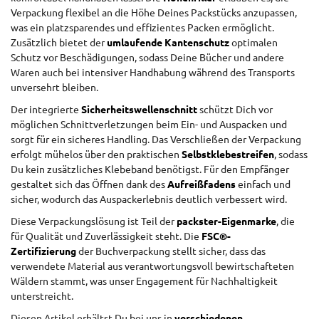
Verpackung flexibel an die Höhe Deines Packstücks anzupassen,
was ein platzsparendes und effizientes Packen ermöglicht.
Zusätzlich bietet der
umlaufende Kantenschutz
optimalen
Schutz vor Beschädigungen, sodass Deine Bücher und andere
Waren auch bei intensiver Handhabung während des Transports
unversehrt bleiben.
Der integrierte
Sicherheitswellenschnitt
schützt Dich vor
möglichen Schnittverletzungen beim Ein- und Auspacken und
sorgt für ein sicheres Handling. Das Verschließen der Verpackung
erfolgt mühelos über den praktischen
Selbstklebestreifen
, sodass
Du kein zusätzliches Klebeband benötigst. Für den Empfänger
gestaltet sich das Öffnen dank des
Aufreißfadens
einfach und
sicher, wodurch das Auspackerlebnis deutlich verbessert wird.
Diese Verpackungslösung ist Teil der
packster-Eigenmarke
, die
für Qualität und Zuverlässigkeit steht. Die
FSC®-
Zertifizierung
der Buchverpackung stellt sicher, dass das
verwendete Material aus verantwortungsvoll bewirtschafteten
Wäldern stammt, was unser Engagement für Nachhaltigkeit
unterstreicht.
Diesen Artikel erhältst Du bei uns in
verschiedenen