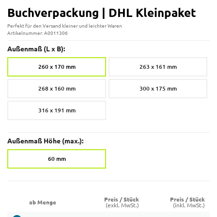
Buchverpackung | DHL Kleinpaket
Perfekt für den Versand kleiner und leichter Waren
Artikelnummer: A0011306
Außenmaß (L x B):
260 x 170 mm
263 x 161 mm
268 x 160 mm
300 x 175 mm
316 x 191 mm
Außenmaß Höhe (max.):
60 mm
Preis / Stück
Preis / Stück
ab Menge
(exkl. MwSt.)
(inkl. MwSt.)