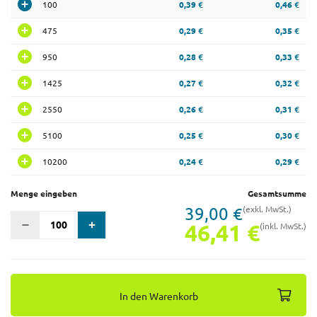
100
0,39 €
0,46 €
475
0,29 €
0,35 €
950
0,28 €
0,33 €
1425
0,27 €
0,32 €
2550
0,26 €
0,31 €
5100
0,25 €
0,30 €
10200
0,24 €
0,29 €
Menge eingeben
Gesamtsumme
39,00 €
(exkl. MwSt.)
46,41 €
(inkl. MwSt.)
In den Warenkorb