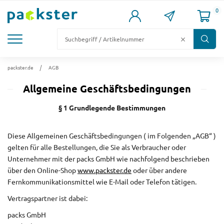
0
KARTONS
VERSANDKARTONS
VERSANDVERPACKUNG
FÜLL- & POLSTERMATERIAL
LAGER & PALETTIERUNG
packster.de
AGB
Allgemeine Geschäftsbedingungen
§ 1 Grundlegende Bestimmungen
Diese Allgemeinen Geschäftsbedingungen ( im Folgenden „AGB“ )
gelten für alle Bestellungen, die Sie als Verbraucher oder
Unternehmer mit der packs GmbH wie nachfolgend beschrieben
über den Online-Shop
www.packster.de
oder über andere
Fernkommunikationsmittel wie E-Mail oder Telefon tätigen.
Vertragspartner ist dabei:
packs GmbH